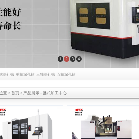
1
2
3
4
铭深孔钻
单轴深孔钻
三轴深孔钻
五轴深孔钻
位置
>
首页
> 产品展示 -
卧式加工中心