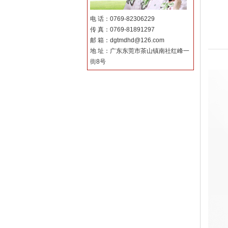
电 话：0769-82306229
传 真：0769-81891297
邮 箱：dgtmdhd@126.com
地 址：广东东莞市茶山镇南社红峰一
街8号