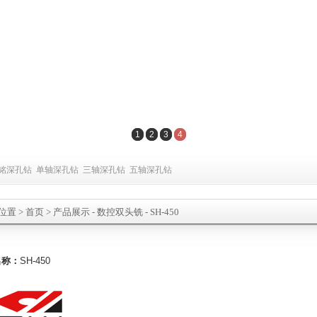
1
2
3
4
铭深孔钻
单轴深孔钻
三轴深孔钻
五轴深孔钻
位置
>
首页
> 产品展示 -
数控双头铣
- SH-450
名称：
SH-450