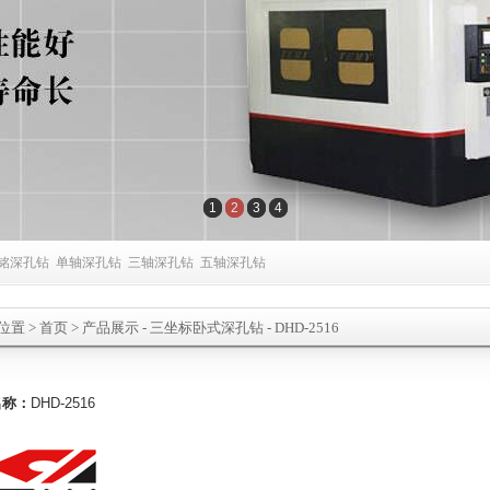
1
2
3
4
铭深孔钻
单轴深孔钻
三轴深孔钻
五轴深孔钻
位置
>
首页
> 产品展示 -
三坐标卧式深孔钻
- DHD-2516
名称：
DHD-2516