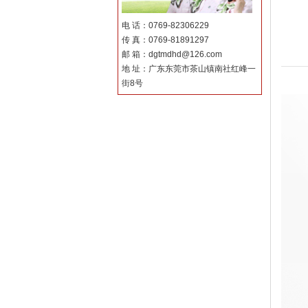
电 话：0769-82306229
传 真：0769-81891297
邮 箱：dgtmdhd@126.com
地 址：广东东莞市茶山镇南社红峰一
街8号