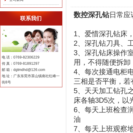
数控深孔钻
日常应
联系我们
1、爱惜深孔钻床
2、深孔钻刀具、
3、深孔钻床操作
电 话：0769-82306229
用，不得随便拆卸
传 真：0769-81891297
邮 箱：dgtmdhd@126.com
4、每次接通电柜
地 址：广东东莞市茶山镇南社红峰一
三相是否平衡，若
街8号
5、天天加工钻孔
床各轴3D5次，以
6、每天上班检查润
油
7、每天上班观察