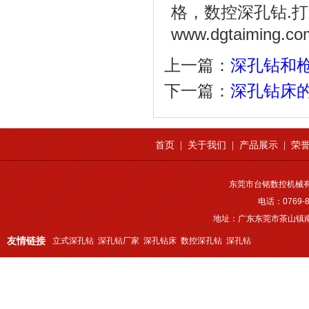
格，数控深孔钻.
www.dgtaiming.co
上一篇：
深孔钻和
下一篇：
深孔钻床
首页
|
关于我们
|
产品展示
|
荣
东莞市台铭数控机械
电话：0769-8
地址：广东东莞市茶山镇南
友情链接
立式深孔钻
深孔钻厂家
深孔钻床
数控深孔钻
深孔钻