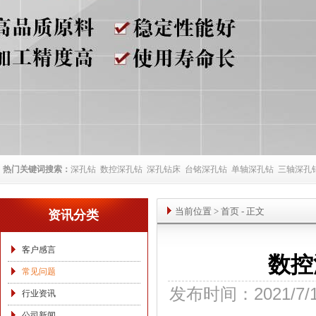
热门关键词搜索：
深孔钻
数控深孔钻
深孔钻床
台铭深孔钻
单轴深孔钻
三轴深孔
当前位置
>
首页
- 正文
资讯分类
客户感言
数控
常见问题
发布时间：2021/7/
行业资讯
公司新闻