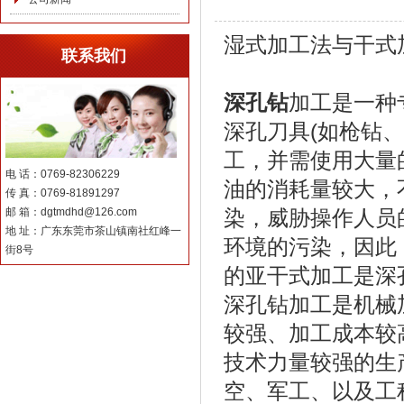
湿式加工法与干式
联系我们
深孔钻
加工是一种
深孔刀具(如枪钻
工，并需使用大量
电 话：0769-82306229
油的消耗量较大，
传 真：0769-81891297
邮 箱：dgtmdhd@126.com
染，威胁操作人员
地 址：广东东莞市茶山镇南社红峰一
环境的污染，因此
街8号
的亚干式加工是深
深孔钻加工是机械
较强、加工成本较
技术力量较强的生
空、军工、以及工