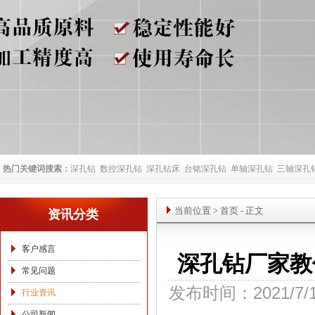
热门关键词搜索：
深孔钻
数控深孔钻
深孔钻床
台铭深孔钻
单轴深孔钻
三轴深孔
当前位置
>
首页
- 正文
资讯分类
客户感言
深孔钻厂家教
常见问题
发布时间：2021/7/
行业资讯
公司新闻