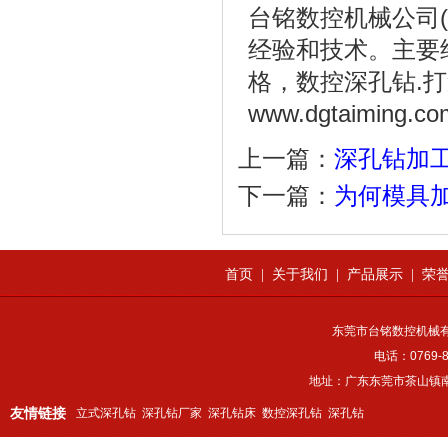
台铭数控机械公司(0
经验和技术。主要
格，数控深孔钻.
www.dgtaiming.co
上一篇：
深孔钻加
下一篇：
为何模具
首页
|
关于我们
|
产品展示
|
荣
东莞市台铭数控机械
电话：0769-8
地址：广东东莞市茶山镇南
友情链接
立式深孔钻
深孔钻厂家
深孔钻床
数控深孔钻
深孔钻