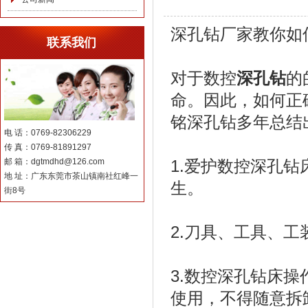
深孔钻厂家教你如
联系我们
对于数控
深孔钻
的
命。因此，如何正
铭深孔钻多年总结
电 话：0769-82306229
传 真：0769-81891297
邮 箱：dgtmdhd@126.com
1.爱护数控深孔
地 址：广东东莞市茶山镇南社红峰一
生。
街8号
2.刀具、工具、
3.数控深孔钻床
使用，不得随意拆