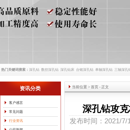
热门关键词搜索：
深孔钻
数控深孔钻
深孔钻床
台铭深孔钻
单轴深孔钻
三轴深孔
当前位置
>
首页
- 正文
资讯分类
客户感言
深孔钻攻克
常见问题
发布时间：2021/7/
行业资讯
公司新闻