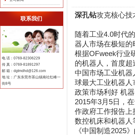
深孔钻
攻克核心技
联系我们
随着工业4.0时
器人市场在极短的
根据OFweek行
电 话：0769-82306229
的机器人，首度超
传 真：0769-81891297
邮 箱：dgtmdhd@126.com
中国市场工业机器人
地 址：广东东莞市茶山镇南社红峰一
球最大工业机器人
街8号
政策市场利好 机
2015年3月5日
作政府工作报告上提
数控机床和机器人
《中国制造202