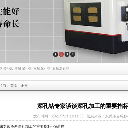
1
2
3
4
铭深孔钻
单轴深孔钻
三轴深孔钻
五轴深孔钻
位置
>
首页
- 正文
深孔钻专家谈谈深孔加工的重要指标
发布时间：2021/7/13 11:11:35 | 信息来源：东莞市
钻
专家谈谈深孔加工的重要指标--偏斜度