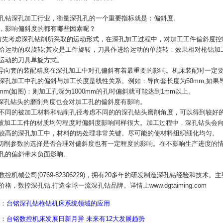
孔钻深孔加工行业，衡量深孔孔的一个重要指标就是：偏斜度。
，影响偏斜度的都有哪些因素呢？
首先考虑深孔钻削所采取的运动形式，在深孔加工过程中，对加工工件偏斜度
给运动的双旋转;其次是工件旋转，刀具作进给运动的单旋转：效果相对枪钻加
运动的刀具单旋方式。
 导向套的装配精度在深孔加工中对孔偏斜有着最重要的影响。机床装配时一定
深孔加工中孔的偏斜与加工长度是线性关系。例如：导向套长度为50mm,如果
05mm(如图)：则加工孔深为1000mm的孔时偏斜就可能达到1mm以上。
 深孔钻头的磨削角度也会对加工孔的偏斜度有影响。
不同的被加工材料和钻削孔径考虑不同的的深孔钻头磨削角度，可以得到较好
 被加工工件的材质均匀程度对偏斜度影响同样很大。加工过程中，深孔钻头会
较高的深孔加工中，材料的热处理非常关键。尽可能的使材料组织细化均匀。
 切削参数的选择是否合理对偏斜度也有一定程度的影响。在不影响生产进度的
孔的偏斜带来负面影响。
数控机械公司(0769-82306229)，拥有20多年的研发制造深孔钻经验和技术。
价格，数控深孔钻.打造全球一流深孔钻品牌。详情上
www.dgtaiming.com
：
台铭深孔钻枪钻机床系统领域的应用
：
台铭数控机床发展日新月异 未来有12大发展趋势