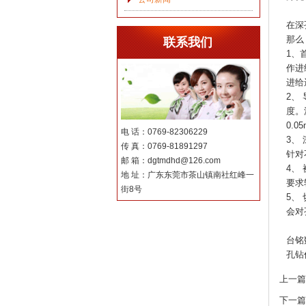
在深
那么
联系我们
1、
作进
进给
2、
度。
0.
电 话：0769-82306229
3、
传 真：0769-81891297
针对
邮 箱：dgtmdhd@126.com
4、
地 址：广东东莞市茶山镇南社红峰一
要求
街8号
5、
会对
台铭
孔钻
上一篇
下一篇