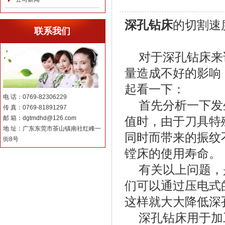
深孔钻床
的切割速
联系我们
对于深孔钻床来说
量造成不好的影响
起看一下：
电 话：0769-82306229
首先分析一下发生
传 真：0769-81891297
邮 箱：dgtmdhd@126.com
值时，由于刀具特
地 址：广东东莞市茶山镇南社红峰一
同时而带来的振纹
街8号
镗床的使用寿命。
有关以上问题，是
们可以通过压电式
这样就大大降低深
深孔钻床用于加工