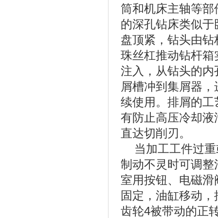
筒和机床主轴等部
的深孔钻床类似于
盘顶紧，钻头由钻
珠丝杠推动钻杆箱
注入，从钻头的内
屑槽冲到集屑器，
续使用。排屑的工
有防止高压冷却液
直达切削刃。
当加工工件过重或
制动不灵时可调整
室用按钮、电磁滑
固定，油缸移动，
齿轮4被带动的正